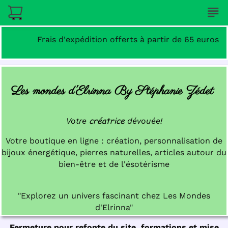
subject
Frais d'expédition offerts à partir de 65 euros
Les mondes d'Elrinna By Stéphanie Zédet
créatrice
Votre
dévouée!
Votre boutique en ligne : création, personnalisation de
bijoux énergétique, pierres naturelles, articles autour du
bien-être et de l'ésotérisme
"Explorez un univers fascinant chez Les Mondes
d'Elrinna"
Fermeture pour refonte du site, formations et mise